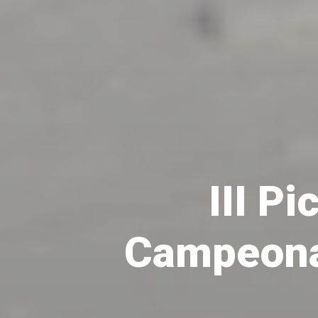
III P
Campeona