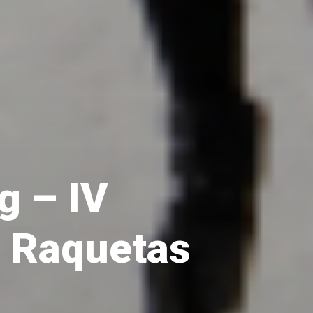
g – IV
 Raquetas