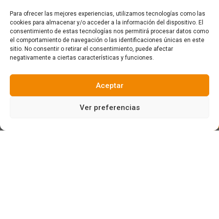
Para ofrecer las mejores experiencias, utilizamos tecnologías como las
cookies para almacenar y/o acceder a la información del dispositivo. El
consentimiento de estas tecnologías nos permitirá procesar datos como
el comportamiento de navegación o las identificaciones únicas en este
sitio. No consentir o retirar el consentimiento, puede afectar
negativamente a ciertas características y funciones.
Aceptar
Ver preferencias
Ayer el día se despertó con una espesa niebla que a lo
largo del día se convirtió en la típica lluvia fina en
Espinama… Pero nada más lejos de la realidad nos
pusimos rumbo a alturas superiores descubriendo a partir
de unos 2000 metros el sol!!